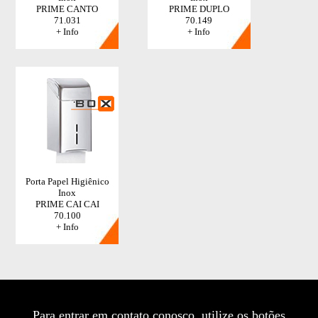
PRIME CANTO
PRIME DUPLO
71.031
70.149
+ Info
+ Info
Porta Papel Higiênico
Inox
PRIME CAI CAI
70.100
+ Info
Para entrar em contato conosco, utilize os botões