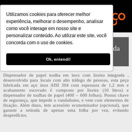
Utilizamos cookies para oferecer melhor
experiência, melhorar o desempenho, analisar
como você interage em nosso site e
personalizar conteúdo. Ao utilizar este site, você
concorda com o uso de cookies.
Toalheiro Inox com Lixeira Integrada
Embutir INSIDE- 71.368
Ok, entendi!
Dispensador de papel toalha em inox com lixeira integrada ,
desenvolvido para locais com alto tráfego de pessoas, esta peça
fabricada em aço inox AISI 304 com espessura de 1,2 mm e
acabamento escovado é composto por lixeira (10 litros) e
dispensador de toalhas de papel (400 – 600 folhas). Possui chave
de segurança, que impede o vandalismo, e vem com elementos de
fixação. Além disso, tem acessório economizador (opcional), que
garante a retirada de apenas uma folha por vez, evitando
desperdícios.